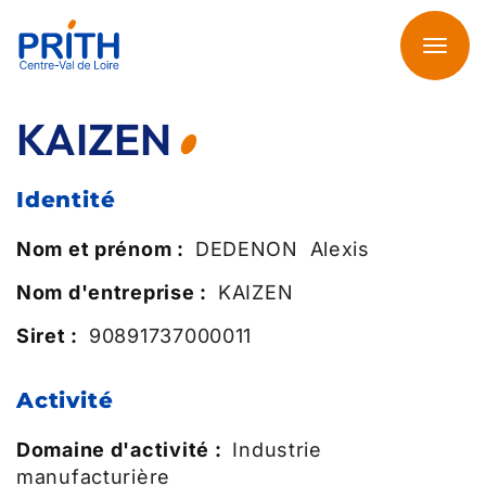
Aller
au
Toggl
contenu
navig
principal
KAIZEN
Identité
Nom et prénom :
DEDENON
Alexis
Nom d'entreprise :
KAIZEN
Siret :
90891737000011
Activité
Domaine d'activité :
Industrie
manufacturière