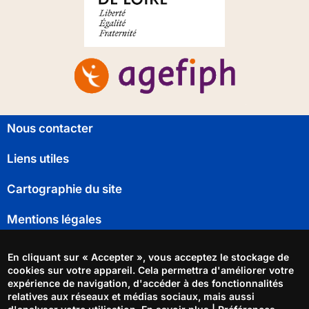
Pied
Nous contacter
de
page
Liens utiles
Cartographie du site
Mentions légales
Déclaration d'accessibilité
En cliquant sur « Accepter », vous acceptez le stockage de
cookies sur votre appareil. Cela permettra d'améliorer votre
Gestion des cookies
expérience de navigation, d'accéder à des fonctionnalités
relatives aux réseaux et médias sociaux, mais aussi