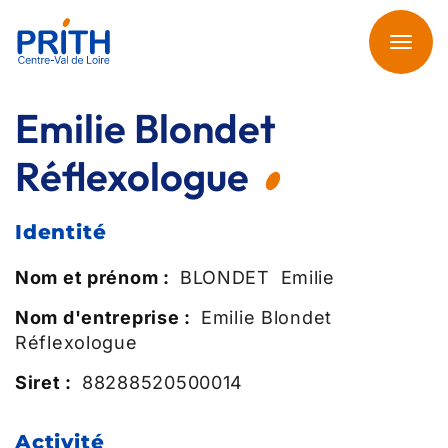
Aller
au
Toggl
contenu
navig
principal
Emilie Blondet
Réflexologue
Identité
Nom et prénom :
BLONDET
Emilie
Nom d'entreprise :
Emilie Blondet
Réflexologue
Siret :
88288520500014
Activité